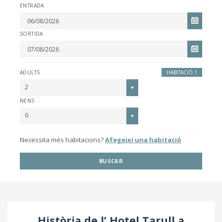
ENTRADA
SORTIDA
ADULTS
HABITACIÓ 1
2
NENS
0
Necessita més habitacions?
Afegeixi una habitació
BUSCAR
Història de l’ Hotel Tarull a