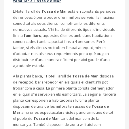
familiar a Tossa de Mar
L’Hotel Tarull de
Tossa de Ma
r està en constants períodes
de renovació per a poder oferir millors serveis i la maxima
comoditat als seus clients i complir amb les diferents
normatives actuals. N’hi ha de diferents tipus, d’individuals
fins a
familiars
, aquestes últimes amb dues habitacions
comunicades i amb capacitat fins a 4 persones. Però
també, si els clients no troben l’espai adequat, mirem
d’adaptar-nos als seus requeriments per a què puguin
distribuir-se d’una manera eficient per així gaudir d’una
agradable estada.
A la planta baixa, l’ Hotel Tarull de
Tossa de Mar
disposa
de recepció, bar i rebedor en els quals el client s’hi pot
trobar com a casa. La primera planta consta del menjador
en el qual s’hi serveixen els esmorzars. La segona i tercera
planta corresponen a habitacions i l’ultima planta
disposem de una de les millors terrasses de
Tossa de
Mar
amb unes espectaculars vistes panoramiques de tot
el poble de
Tossa de Mar
tant del mar com de la
muntanya. També disposem de zona wifi així com