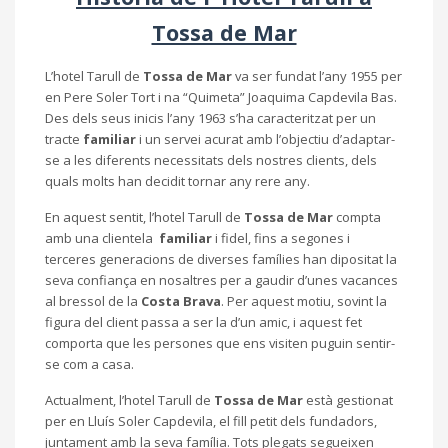
Tossa de Mar
L’hotel Tarull de
Tossa de Mar
va ser fundat l’any 1955 per
en Pere Soler Tort i na “Quimeta” Joaquima Capdevila Bas.
Des dels seus inicis l’any 1963 s’ha caracteritzat per un
tracte
familiar
i un servei acurat amb l’objectiu d’adaptar-
se a les diferents necessitats dels nostres clients, dels
quals molts han decidit tornar any rere any.
En aquest sentit, l’hotel Tarull de
Tossa de Mar
compta
amb una clientela
familiar
i fidel, fins a segones i
terceres generacions de diverses famílies han dipositat la
seva confiança en nosaltres per a gaudir d’unes vacances
al bressol de la
Costa Brava
. Per aquest motiu, sovint la
figura del client passa a ser la d’un amic, i aquest fet
comporta que les persones que ens visiten puguin sentir-
se com a casa.
Actualment, l’hotel Tarull de
Tossa de Mar
està gestionat
per en Lluís Soler Capdevila, el fill petit dels fundadors,
juntament amb la seva família. Tots plegats segueixen