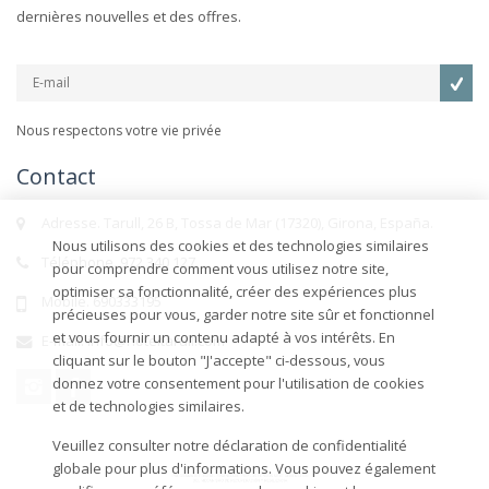
dernières nouvelles et des offres.
Nous respectons votre vie privée
Contact
Adresse. Tarull, 26 B, Tossa de Mar (17320), Girona, España.
Nous utilisons des cookies et des technologies similaires
Téléphone. 972 340 127
pour comprendre comment vous utilisez notre site,
optimiser sa fonctionnalité, créer des expériences plus
Mobile. 690333195
précieuses pour vous, garder notre site sûr et fonctionnel
et vous fournir un contenu adapté à vos intérêts. En
E-mail. info@hoteltarull.com
cliquant sur le bouton "J'accepte" ci-dessous, vous
donnez votre consentement pour l'utilisation de cookies
et de technologies similaires.
Veuillez consulter notre déclaration de confidentialité
globale pour plus d'informations. Vous pouvez également