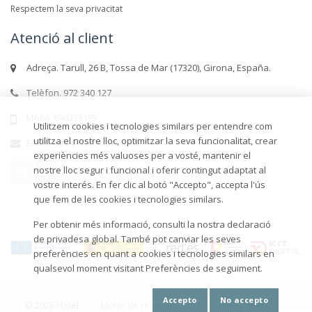
Respectem la seva privacitat
Atenció al client
Adreça. Tarull, 26 B, Tossa de Mar (17320), Girona, España.
Telèfon. 972 340 127
Mòbil. 690333195
Utilitzem cookies i tecnologies similars per entendre com
utilitza el nostre lloc, optimitzar la seva funcionalitat, crear
Email. info@hoteltarull.com
experiències més valuoses per a vosté, mantenir el
nostre lloc segur i funcional i oferir contingut adaptat al
vostre interés. En fer clic al botó "Accepto", accepta l'ús
que fem de les cookies i tecnologies similars.
Per obtenir més informació, consulti la nostra declaració
de privadesa global. També pot canviar les seves
preferències en quant a cookies i tecnologies similars en
qualsevol moment visitant Preferències de seguiment.
Accepto
No accepto
© 2026 Hotel
Motor de reserves
Disseny Web