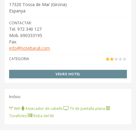
17320
Tossa de Mar
(
Girona
)
Espanya
CONTACTAR:
Tel. 972 340 127
Mob. 690333195
Fax.
info@hoteltarull.com
CATEGORIA
VEURE HOTEL
Inclou:
Wifi
Assecador de cabells
TV de pantalla plana
Tovalloles
Roba del llit