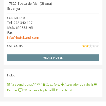
17320
Tossa de Mar
(
Girona
)
Espanya
CONTACTAR:
Tel. 972 340 127
Mob. 690333195
Fax.
info@hoteltarull.com
CATEGORIA
VEURE HOTEL
Inclou:
Aire condicionat
Wifi
Caixa forta
Assecador de cabells
Parquet
TV de pantalla plana
Roba del llit