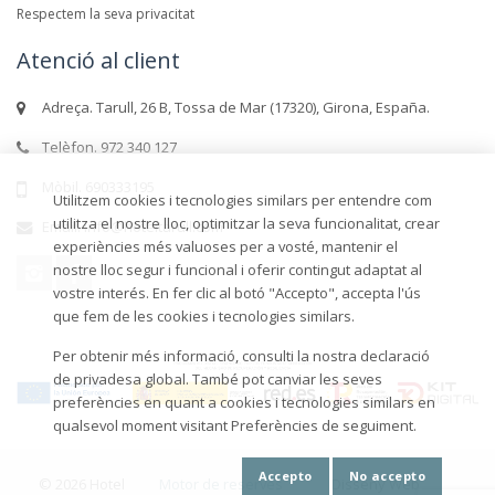
Respectem la seva privacitat
Atenció al client
Adreça. Tarull, 26 B, Tossa de Mar (17320), Girona, España.
Telèfon. 972 340 127
Mòbil. 690333195
Utilitzem cookies i tecnologies similars per entendre com
utilitza el nostre lloc, optimitzar la seva funcionalitat, crear
Email. info@hoteltarull.com
experiències més valuoses per a vosté, mantenir el
nostre lloc segur i funcional i oferir contingut adaptat al
vostre interés. En fer clic al botó "Accepto", accepta l'ús
que fem de les cookies i tecnologies similars.
Per obtenir més informació, consulti la nostra declaració
de privadesa global. També pot canviar les seves
preferències en quant a cookies i tecnologies similars en
qualsevol moment visitant Preferències de seguiment.
Accepto
No accepto
© 2026 Hotel
Motor de reserves
Disseny Web