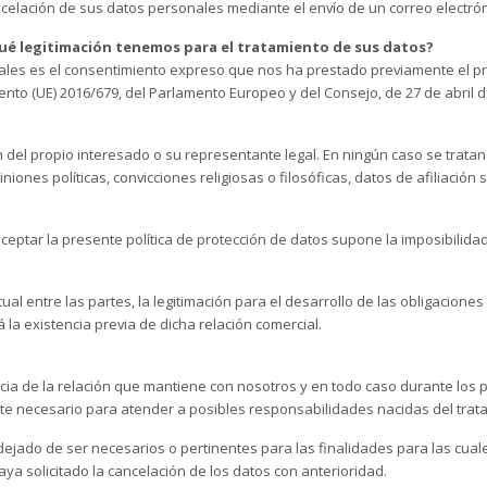
ncelación de sus datos personales mediante el envío de un correo electró
é legitimación tenemos para el tratamiento de sus datos?
nales es el consentimiento expreso que nos ha prestado previamente el pr
nto (UE) 2016/679, del Parlamento Europeo y del Consejo, de 27 de abril d
del propio interesado o su representante legal. En ningún caso se trata
niones políticas, convicciones religiosas o filosóficas, datos de afiliación 
 aceptar la presente política de protección de datos supone la imposibilida
ual entre las partes, la legitimación para el desarrollo de las obligaciones
á la existencia previa de dicha relación comercial.
ia de la relación que mantiene con nosotros y en todo caso durante los p
nte necesario para atender a posibles responsabilidades nacidas del trat
jado de ser necesarios o pertinentes para las finalidades para las cual
aya solicitado la cancelación de los datos con anterioridad.