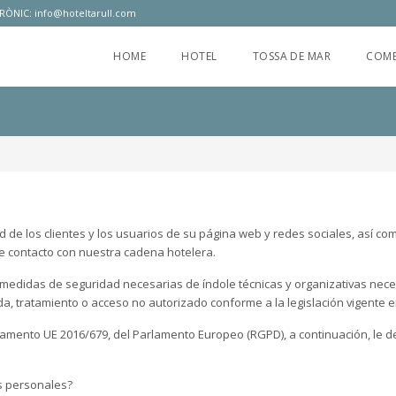
RÒNIC:
info@hoteltarull.com
HOME
HOTEL
TOSSA DE MAR
COME
d de los clientes y los usuarios de su página web y redes sociales, así c
de contacto con nuestra cadena hotelera.
edidas de seguridad necesarias de índole técnicas y organizativas neces
ida, tratamiento o acceso no autorizado conforme a la legislación vigente 
glamento UE 2016/679, del Parlamento Europeo (RGPD), a continuación, le d
s personales?