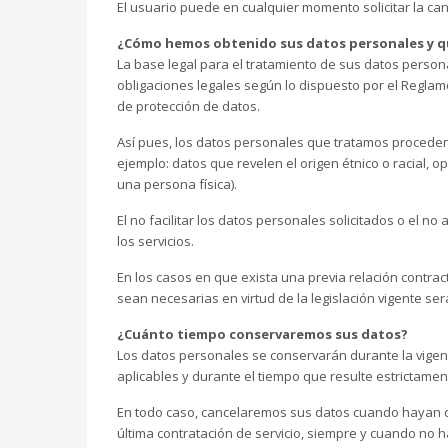
El usuario puede en cualquier momento solicitar la ca
¿Cómo hemos obtenido sus datos personales y qu
La base legal para el tratamiento de sus datos perso
obligaciones legales según lo dispuesto por el Reglame
de protección de datos.
Así pues, los datos personales que tratamos proceden 
ejemplo: datos que revelen el origen étnico o racial, opi
una persona física).
El no facilitar los datos personales solicitados o el no
los servicios.
En los casos en que exista una previa relación contract
sean necesarias en virtud de la legislación vigente ser
¿Cuánto tiempo conservaremos sus datos?
Los datos personales se conservarán durante la vigenc
aplicables y durante el tiempo que resulte estrictame
En todo caso, cancelaremos sus datos cuando hayan de
última contratación de servicio, siempre y cuando no h