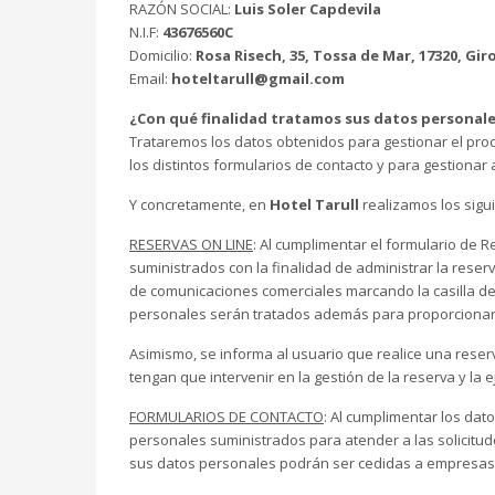
RAZÓN SOCIAL:
Luis Soler Capdevila
N.I.F:
43676560C
Domicilio:
Rosa Risech, 35, Tossa de Mar, 17320, Gi
Email:
hoteltarull@gmail.com
¿Con qué finalidad tratamos sus datos personal
Trataremos los datos obtenidos para gestionar el proce
los distintos formularios de contacto y para gestionar 
Y concretamente, en
Hotel Tarull
realizamos los sigu
RESERVAS ON LINE
: Al cumplimentar el formulario de R
suministrados con la finalidad de administrar la reser
de comunicaciones comerciales marcando la casilla del 
personales serán tratados además para proporcionarle
Asimismo, se informa al usuario que realice una reser
tengan que intervenir en la gestión de la reserva y la 
FORMULARIOS DE CONTACTO
: Al cumplimentar los dat
personales suministrados para atender a las solicitude
sus datos personales podrán ser cedidas a empresas