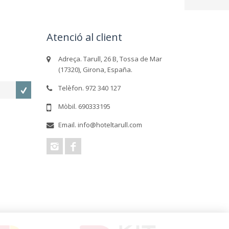
Atenció al client
Adreça. Tarull, 26 B, Tossa de Mar
(17320), Girona, España.
Telèfon. 972 340 127
Mòbil. 690333195
Email. info@hoteltarull.com