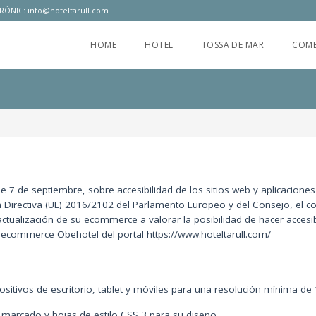
RÒNIC:
info@hoteltarull.com
HOME
HOTEL
TOSSA DE MAR
COME
de 7 de septiembre, sobre accesibilidad de los sitios web y aplicaciones
a Directiva (UE) 2016/2102 del Parlamento Europeo y del Consejo, el c
ctualización de su ecommerce a valorar la posibilidad de hacer accesi
 al ecommerce Obehotel del portal
https://www.hoteltarull.com/
positivos de escritorio, tablet y móviles para una resolución mínima de
marcado y hojas de estilo CSS 3 para su diseño.