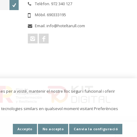
Telèfon. 972 340 127
Mòbil. 690333195
Email. info@hoteltarull.com
es per a vosté, mantenir el nostre lloc segur i funcional i oferir
i tecnologies similars en qualsevol moment visitant Preferències
Accepto
No accepto
Canvia la configuració