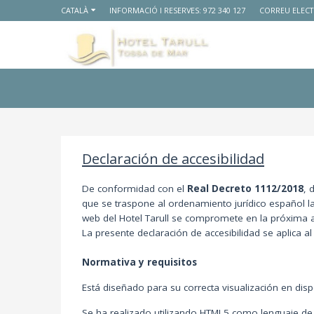
CATALÀ
INFORMACIÓ I RESERVES:
972 340 127
CORREU ELECT
Declaración de accesibilidad
De conformidad con el
Real Decreto 1112/2018
, 
que se traspone al ordenamiento jurídico español l
web del Hotel Tarull se compromete en la próxima a
La presente declaración de accesibilidad se aplica
Normativa y requisitos
Está diseñado para su correcta visualización en dis
Se ha realizado utilizando HTML5 como lenguaje de 