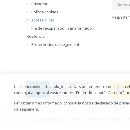
Privacitat
Política cookies
Respectem 
Accessibilitat
Pla de recuperació, Transformació i
Resilencia
Preferències de seguiment
Utilitzem cookies i tecnologies similars per entendre com utilitza el
contingut adaptat al vostre interés. En fer clic al botó "Accepto", a
Per obtenir més informació, consulti la nostra declaració de priv
de seguiment.
© 2026 Hotel Tarull -
Motor de reserves Obehotel
-
Di