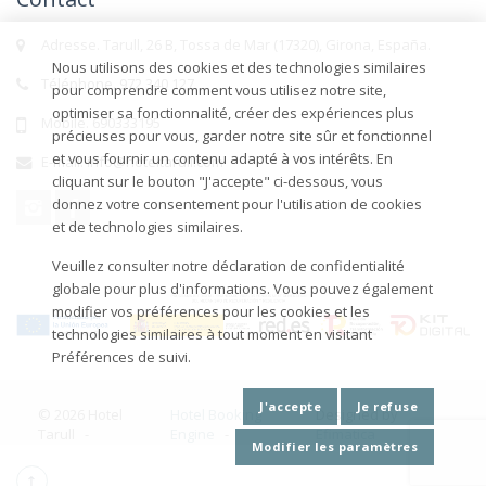
Adresse. Tarull, 26 B, Tossa de Mar (17320), Girona, España.
Nous utilisons des cookies et des technologies similaires
Téléphone. 972 340 127
pour comprendre comment vous utilisez notre site,
optimiser sa fonctionnalité, créer des expériences plus
Mobile. 690333195
précieuses pour vous, garder notre site sûr et fonctionnel
et vous fournir un contenu adapté à vos intérêts. En
E-mail. info@hoteltarull.com
cliquant sur le bouton "J'accepte" ci-dessous, vous
donnez votre consentement pour l'utilisation de cookies
et de technologies similaires.
Veuillez consulter notre déclaration de confidentialité
globale pour plus d'informations. Vous pouvez également
modifier vos préférences pour les cookies et les
technologies similaires à tout moment en visitant
Préférences de suivi.
J'accepte
Je refuse
© 2026 Hotel
Hotel Booking
Designed by
Tarull -
Engine
-
Efimatica
Modifier les paramètres