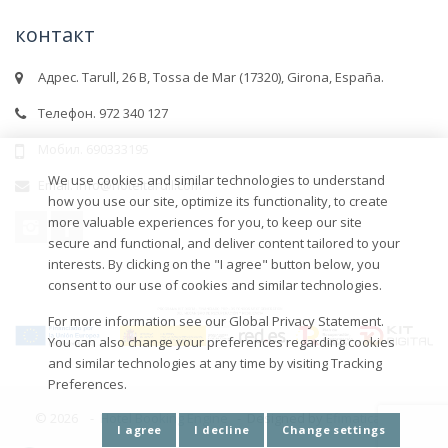
контакт
Адрес. Tarull, 26 B, Tossa de Mar (17320), Girona, España.
Телефон. 972 340 127
Мобил. 690333195
We use cookies and similar technologies to understand
Email. info@hoteltarull.com
how you use our site, optimize its functionality, to create
more valuable experiences for you, to keep our site
secure and functional, and deliver content tailored to your
interests. By clicking on the "I agree" button below, you
consent to our use of cookies and similar technologies.
For more information see our Global Privacy Statement.
You can also change your preferences regarding cookies
and similar technologies at any time by visiting Tracking
Preferences.
© 2026 -
Hotel Booking Engine
-
Designed by
Efimatica
I agree
I decline
Change settings