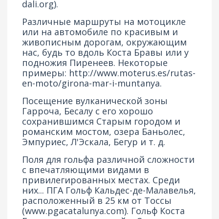
dali.org
).
Различные маршруты на мотоцикле
или на автомобиле по красивым и
живописным дорогам, окружающим
нас, будь то вдоль Коста Бравы или у
подножия Пиренеев. Некоторые
примеры:
http://www.moterus.es/rutas-
en-moto/girona-mar-i-muntanya
.
Посещение вулканической зоны
Гарроча, Бесалу с его хорошо
сохранившимся Старым городом и
романским мостом, озера Баньолес,
Эмпуриес, Л'Эскала, Бегур и т. д.
Поля для гольфа различной сложности
с впечатляющими видами в
привилегированных местах. Среди
них... ПГА Гольф Кальдес-де-Малавелья,
расположенный в 25 км от Тоссы
(
www.pgacatalunya.com
). Гольф Коста