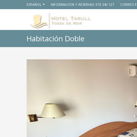
ESPAÑOL
INFORMACIÓN Y RESERVAS:
972 340 127
CORREO E
Habitación Doble