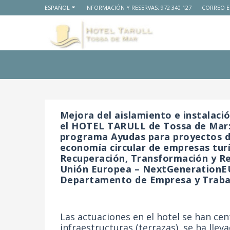
ESPAÑOL
INFORMACIÓN Y RESERVAS:
972 340 127
CORREO E
Mejora del aislamiento e instalaci
el HOTEL TARULL de Tossa de Mar:
programa Ayudas para proyectos de
economía circular de empresas turí
Recuperación, Transformación y Res
Unión Europea – NextGenerationEU
Departamento de Empresa y Traba
Las actuaciones en el hotel se han cen
infraestructuras (terrazas), se ha lle